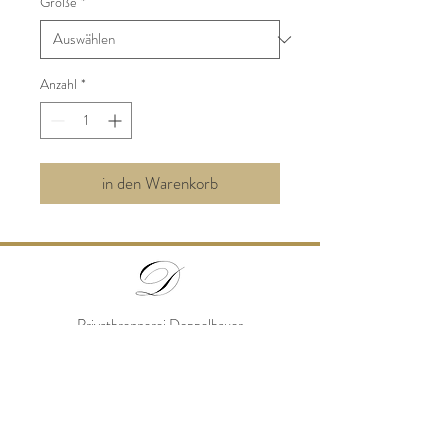
Größe
*
Anzahl
*
in den Warenkorb
Privatbrennerei Doppelbauer
Polsing 12, A - 4072 Alkoven
0664/5398582
office@edelbrand-doppelbauer.at