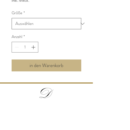
inkl. MwSt.
Größe
*
Anzahl
*
in den Warenkorb
Privatbrennerei Doppelbauer
Polsing 12, A - 4072 Alkoven
0664/5398582
office@edelbrand-doppelbauer.at