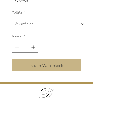
inkl. MwSt.
Größe
*
Anzahl
*
in den Warenkorb
Privatbrennerei Doppelbauer
Polsing 12, A - 4072 Alkoven
0664/5398582
office@edelbrand-doppelbauer.at