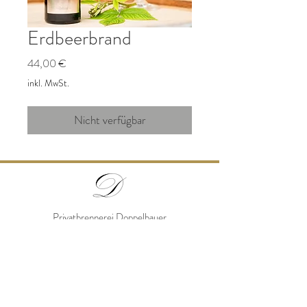
Erdbeerbrand
Preis
44,00 €
inkl. MwSt.
Nicht verfügbar
Privatbrennerei Doppelbauer
Polsing 12, A - 4072 Alkoven
0664/5398582
office@edelbrand-doppelbauer.at